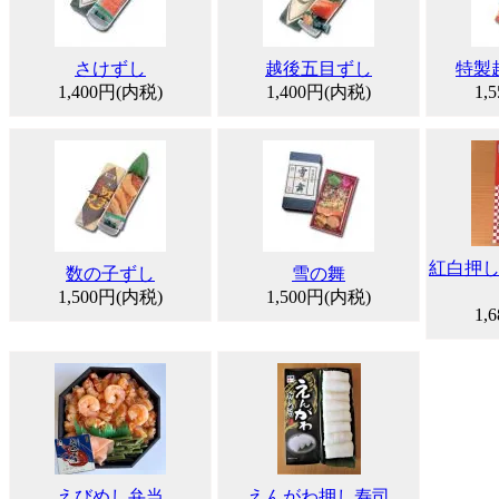
さけずし
越後五目ずし
特製
1,400円(内税)
1,400円(内税)
1,
紅白押
数の子ずし
雪の舞
1,500円(内税)
1,500円(内税)
1,
えびめし弁当
えんがわ押し寿司