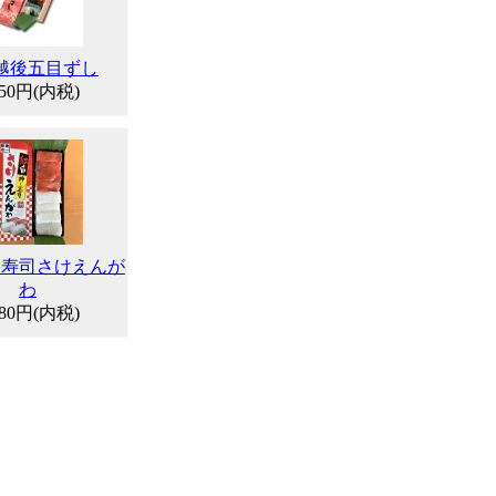
越後五目ずし
550円(内税)
し寿司さけえんが
わ
680円(内税)